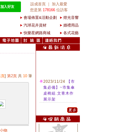
設成首頁
｜
加入最愛
您是第
178166
位訪客
會場佈置&活動企劃
燈光音響
汽球花卉資材
婚禮用品
快樂星網路商城
各式花藝
1頁
]
第2頁
共
10
筆
2023/11/24
【市
集必備】~市集傘
桌椅組.文青木作
展示架
2022/04/16
商務
雷射投影機 租用/
施工
小物
2022/04/16
各式