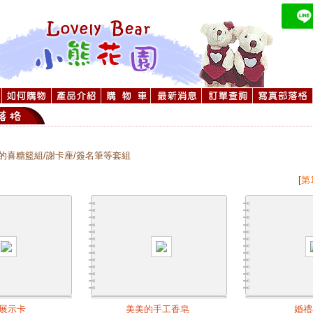
的喜糖籃組/謝卡座/簽名筆等套組
[
第
展示卡
美美的手工香皂
婚禮