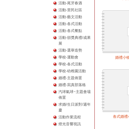
活動-尾牙春酒
活動-里民社區
活動-藝文活動
活動-各式活動
活動-各式餐點
活動-頒獎典禮/成果
展
活動-選舉造勢
學校-運動會
婚禮小物
學校-各式活動
學校-幼稚園活動
婚禮-主題佈置
婚禮-寫真部落格
汽球氣球~主題會場
佈置
求婚/生日派對/週年
慶
各式婚禮
活動作業流程
燈光音響視訊