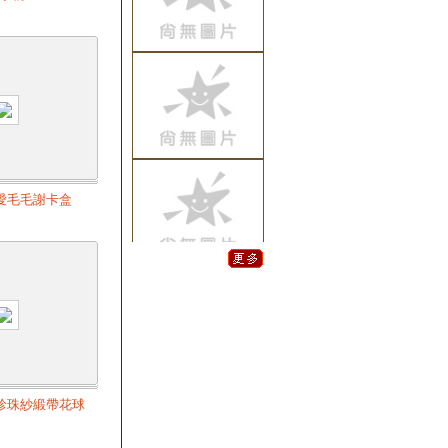
說明會.音響.投影.
桌椅等活動設備租
用
2021/12/13
流金
沙啟動台/主題顯
字 歡迎洽詢
2019/11/18
禮物
盒開箱儀式/禮物
愛毛毛謝卡盒
箱空飄氣球特效
歡迎洽詢
2019/08/30
快樂
星舞台特效規劃/
各式舞台特效/字
牌爆破球製作/彩
帶特效/CO2特效/
煙霧特效
2019/08/30
彩帶
珍珠紗緞帶花球
特效~運動會/大樓
落成啟用典禮/開