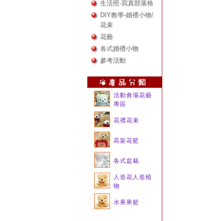
生活照-寫真部落格
DIY教學-婚禮小物/
花束
花藝
各式婚禮小物
參考活動
活動會場花藝
專區
花禮花束
高架花籃
各式盆栽
人造花人造植
物
水果果籃