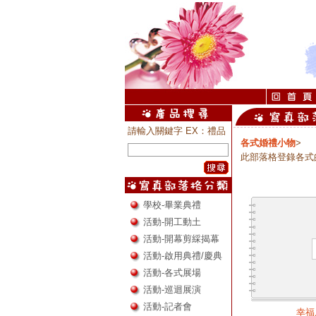
請輸入關鍵字 EX：禮品
各式婚禮小物
>
此部落格登錄各式
學校-畢業典禮
活動-開工動土
活動-開幕剪綵揭幕
活動-啟用典禮/慶典
活動-各式展場
活動-巡迴展演
活動-記者會
幸福