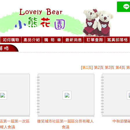
[
第1頁
]
第2頁
第3頁
第4頁
第
區第一屆第一次區
微笑城市社區第一屆區分所有權人
中秋節樂
有權人會議
會議