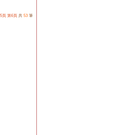
幕大會 最佳化粧
師
5頁
第6頁
共
53
筆
2018/06/03
快樂
星【展覽隔間設計
規劃】歡迎洽詢
2016/08/17
各式
桌椅組租賃
2016/08/17
煩惱
烤肉沒椅子坐嗎
~~公司新進商品
烤肉椅 中秋節最
愛
2016/08/17
活動
看台新進商品~媒
體的最愛
2016/08/17
精緻
茶會酒會餐點規劃
2015/08/28
東勢