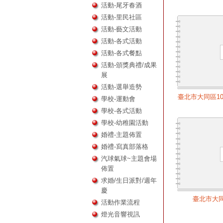
活動-尾牙春酒
活動-里民社區
活動-藝文活動
活動-各式活動
活動-各式餐點
活動-頒獎典禮/成果
展
活動-選舉造勢
臺北市大同區1
學校-運動會
學校-各式活動
學校-幼稚園活動
婚禮-主題佈置
婚禮-寫真部落格
汽球氣球~主題會場
佈置
求婚/生日派對/週年
慶
臺北市大
活動作業流程
燈光音響視訊