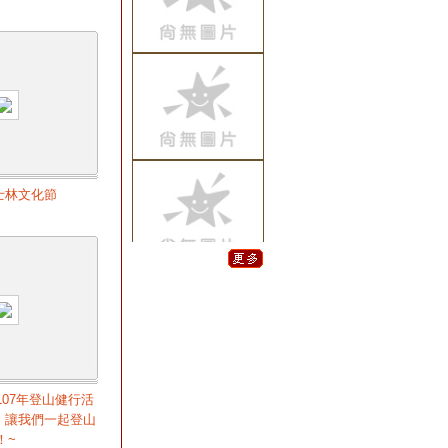
說明會.音響.投影.
桌椅等活動設備租
用
2021/12/13
流金
沙啟動台/主題顯
字 歡迎洽詢
2019/11/18
禮物
盒開箱儀式/禮物
士林文化節
箱空飄氣球特效
歡迎洽詢
2019/08/30
快樂
星舞台特效規劃/
各式舞台特效/字
牌爆破球製作/彩
帶特效/CO2特效/
煙霧特效
2019/08/30
彩帶
07年登山健行活
特效~運動會/大樓
，讓我們一起登山
落成啟用典禮/開
！~