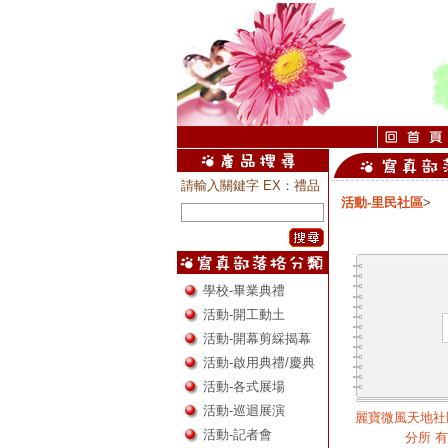
請輸入關鍵字 EX：禮品
活動-里民社區
>
學校-畢業典禮
活動-開工動土
活動-開幕剪綵揭幕
活動-啟用典禮/慶典
活動-各式展場
活動-巡迴展演
麗寶微風天地社
活動-記者會
分所 