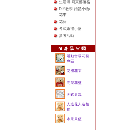
生活照-寫真部落格
DIY教學-婚禮小物/
花束
花藝
各式婚禮小物
參考活動
活動會場花藝
專區
花禮花束
高架花籃
各式盆栽
人造花人造植
物
水果果籃