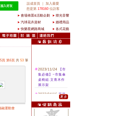
設成首頁
｜
加入最愛
您是第
178160
位訪客
會場佈置&活動企劃
燈光音響
汽球花卉資材
婚禮用品
快樂星網路商城
各式花藝
5頁
第6頁
共
53
筆
2023/11/24
【市
集必備】~市集傘
桌椅組.文青木作
展示架
2022/04/16
商務
雷射投影機 租用/
施工
融融運動會
2022/04/16
各式