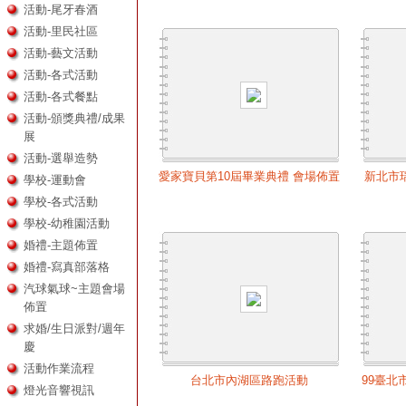
活動-尾牙春酒
活動-里民社區
活動-藝文活動
活動-各式活動
活動-各式餐點
活動-頒獎典禮/成果
展
活動-選舉造勢
愛家寶貝第10屆畢業典禮 會場佈置
新北市
學校-運動會
學校-各式活動
學校-幼稚園活動
婚禮-主題佈置
婚禮-寫真部落格
汽球氣球~主題會場
佈置
求婚/生日派對/週年
慶
活動作業流程
台北市內湖區路跑活動
99臺北
燈光音響視訊