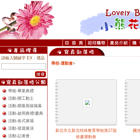
請輸入關鍵字 EX：禮品
學校-運動會
>
學校-畢業典禮
活動-開工動土
活動-開幕剪綵揭幕
活動-啟用典禮/慶典
活動-各式展場
活動-巡迴展演
新北市立新北特殊教育學校第27屆
國
活動-記者會
校慶運動會