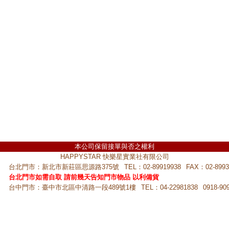
本公司保留接單與否之權利
HAPPYSTAR 快樂星實業社有限公司
台北門市：新北市新莊區思源路375號
TEL：02-89919938
FAX：02-8993
台北門市如需自取 請前幾天告知門市物品 以利備貨
台中門市：臺中市北區中清路一段489號1樓
TEL：04-22981838
0918-90