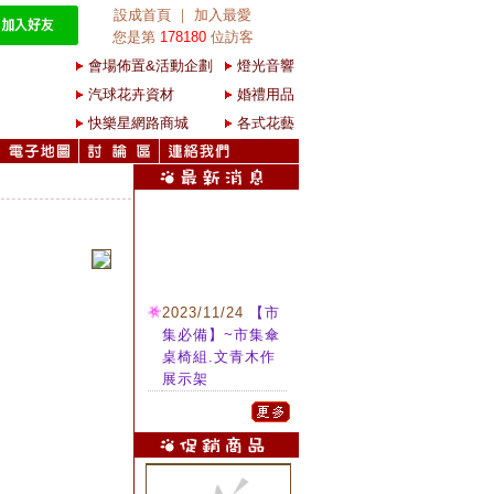
設成首頁
｜
加入最愛
您是第
178180
位訪客
會場佈置&活動企劃
燈光音響
汽球花卉資材
婚禮用品
快樂星網路商城
各式花藝
2023/11/24
【市
集必備】~市集傘
桌椅組.文青木作
展示架
2022/04/16
商務
雷射投影機 租用/
施工