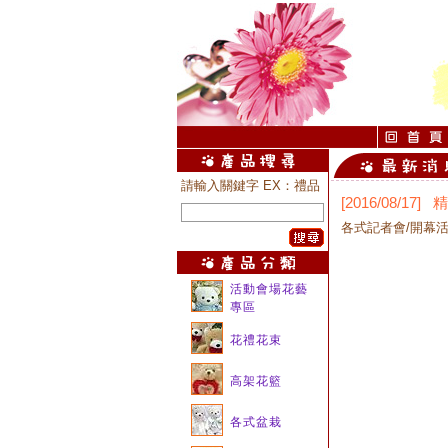
請輸入關鍵字 EX：禮品
[2016/08/1
各式記者會/開幕
活動會場花藝
專區
花禮花束
高架花籃
各式盆栽