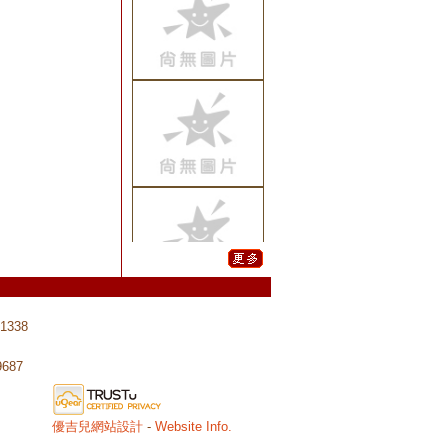
2022/04/16
各式
說明會.音響.投影.
桌椅等活動設備租
用
2021/12/13
流金
沙啟動台/主題顯
字 歡迎洽詢
2019/11/18
禮物
盒開箱儀式/禮物
箱空飄氣球特效
歡迎洽詢
2019/08/30
快樂
星舞台特效規劃/
各式舞台特效/字
1338
牌爆破球製作/彩
帶特效/CO2特效/
9687
煙霧特效
2019/08/30
彩帶
優吉兒網站設計
-
Website Info.
特效~運動會/大樓