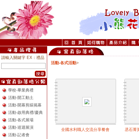
請輸入關鍵字 EX：禮品
活動-各式活動
>
學校-畢業典禮
活動-開工動土
活動-開幕剪綵揭幕
活動-啟用典禮/慶典
活動-各式展場
活動-巡迴展演
全國水利職人交流分享餐會
丞石菁
活動-記者會