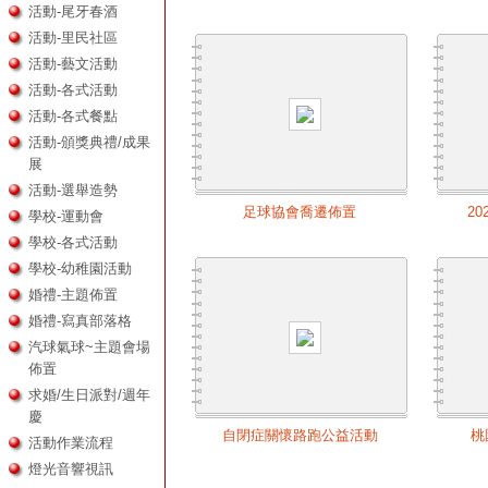
活動-尾牙春酒
活動-里民社區
活動-藝文活動
活動-各式活動
活動-各式餐點
活動-頒獎典禮/成果
展
活動-選舉造勢
足球協會喬遷佈置
2
學校-運動會
學校-各式活動
學校-幼稚園活動
婚禮-主題佈置
婚禮-寫真部落格
汽球氣球~主題會場
佈置
求婚/生日派對/週年
慶
自閉症關懷路跑公益活動
桃
活動作業流程
燈光音響視訊