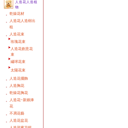
人造花人造植
物
乾燥花材
。
人造花人造樹出
。
租
人造花束
。
玫瑰花束
人造花創意花
束
繡球花束
太陽花束
人造花擺飾
。
人造胸花
。
乾燥花胸花
。
人造花~新娘捧
。
花
不凋花藝
。
人造花盆花
。
人造迎賓花籃
。