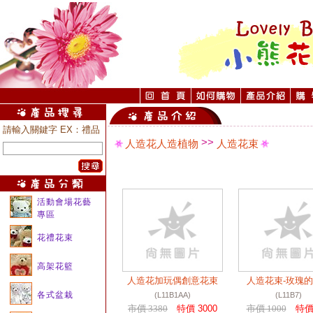
請輸入關鍵字 EX：禮品
>>
人造花人造植物
人造花束
活動會場花藝
專區
花禮花束
高架花籃
人造花加玩偶創意花束
人造花束-玫瑰
各式盆栽
(L11B1AA)
(L11B7)
市價 3380
特價 3000
市價 1000
特價 