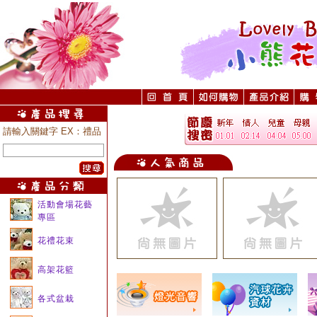
請輸入關鍵字 EX：禮品
活動會場花藝
專區
花禮花束
高架花籃
各式盆栽